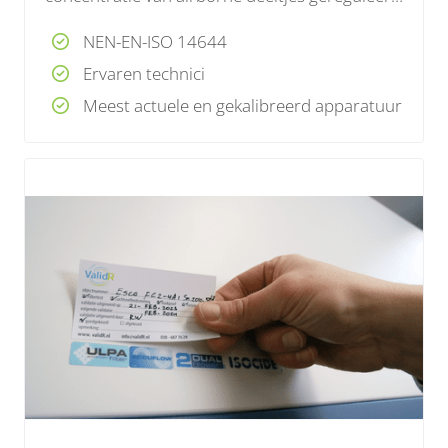
en geclassificeerd is en welke zodanig is
NEN-EN-ISO 14644
geconstrueerd om de introductie, generatie en
Ervaren technici
behoud van deeltjes in de ruimte te
Meest actuele en gekalibreerd apparatuur
minimaliseren